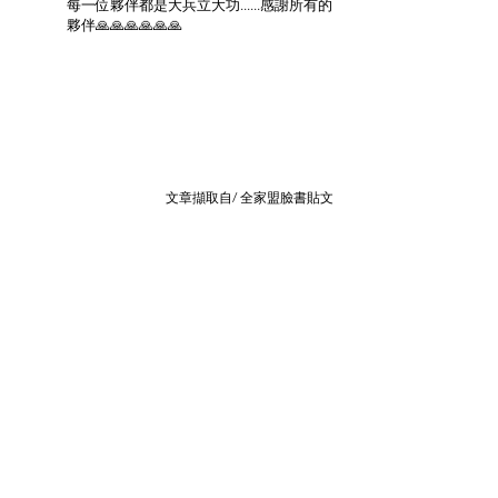
每一位夥伴都是大兵立大功......感謝所有的
夥伴🙏🙏🙏🙏🙏🙏
>
文章擷取自/ 全家盟臉書貼文