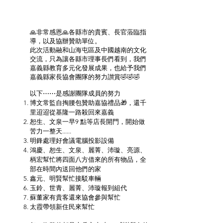
活動時間：2019 年 10 月 26 日
活動地點：令和日式海鮮餐廳
🙏非常感恩🙏各縣市的貴賓、長官蒞臨指
導，以及協辦贊助單位。
此次活動融和山海屯區及中國越南的文化
交流，只為讓各縣市理事長們看到，我們
嘉義縣教育多元化發展成果，也給予我們
嘉義縣家長協會團隊的努力讃賞🤣🤣🤣
以下⋯⋯是感謝團隊成員的努力
博文常監自掏腰包贊助嘉協禮品🎁，還千
里迢迢從基隆一路殺回來嘉義
恕生、文泉一早9 點等店長開門，開始做
苦力一整天......
明鋒處理好會議電腦投影設備
鴻慶、恕生、文泉、麗菁、沛璇、亮源、
柄宏幫忙將四面八方借來的所有物品，全
部在時間內送回他們的家
鑫元、明賢幫忙接駁車輛
玉鈴、世青、麗菁、沛璇報到組代
蘇董家有貴客還來協會參與幫忙
太霞帶領新住民來幫忙