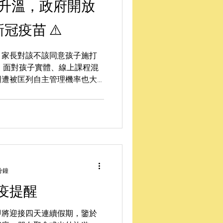
情升溫，政府開放
新冠疫苗 ⚠️
，家長對該不該同意孩子施打
，面對孩子實體、線上課程混
周遭被匡列自主管理機率也大
家長團體聯盟（全家盟）蒐集了
訊息提供家長參考，並製作問
分鐘
疫提醒
即將迎接四天連續假期，鑒於