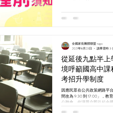
全國家長團體聯盟 napo
2021年8月23日
讀畢需時 3
從延後九點半上
境呼籲國高中課
考招升學制度
因應民眾在公共政策網路平
間改為 9:30 到 17:00」，教育
公聽會，此議題立即引起全
關注。