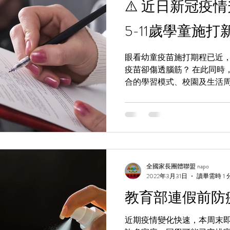
⚠️ 近日新冠疫
5-11歲學童施打
眼看幼童疫苗施打期程已近
疫苗卻傷透腦筋？ 在此同時
合的學習模式、校園及生活
幅提升… 因應著現況，全國
全球現今兒童疫苗施打相關
卷如下列： ★...
全國家長團體聯盟 napo
2022年3月31日
讀畢需時 1 
教育部連假前防
近期疫情變化快速，本周末