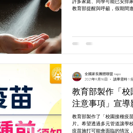
許多家庭、同學可能已安排
教育部提醒與呼籲，假期間
指揮中心建議，落實手部清
距離等防疫工作
全國家長團體聯盟 napo
2021年9月16日
讀畢需時 1 
教育部製作「校
注意事項」宣導
教育部製作了「校園接種疫
片。希望透過多元管道讓學
疫苗施打可能會面臨的情況，