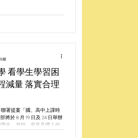
 分鐘
學 看學生學習困
程減量 落實合理
台聯署提案「國、高中上課時
部將於 8 月 19 日及 24 日舉辦
國學生、老師、家長及國人的