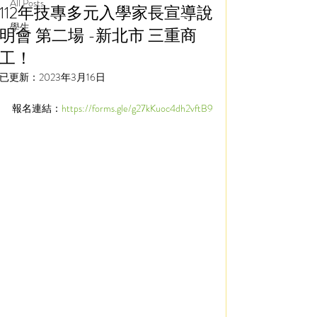
All Posts
112年技專多元入學家長宣導說
學生
明會 第二場 -新北市 三重商
工！
已更新：
2023年3月16日
報名連結：
https://forms.gle/g27kKuoc4dh2vftB9