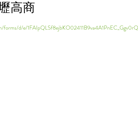
壢高商
e.com/forms/d/e/1FAIpQLSf8ejbKO02411B9va4A1PnEC_Ggv