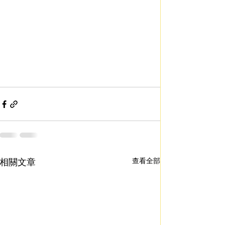
相關文章
查看全部