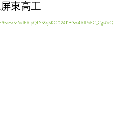
縣屏東高工
e.com/forms/d/e/1FAIpQLSf8ejbKO02411B9va4A1PnEC_Ggv