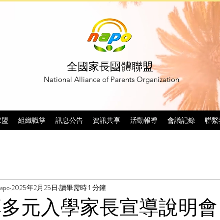
全國家長團體聯盟
National Alliance of Parents Organization
家盟
組織職掌
訊息公告
資訊共享
活動報導
會議記錄
聯繫
po
2025年2月25日
讀畢需時 1 分鐘
技專多元入學家長宣導說明會