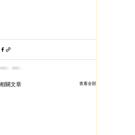
相關文章
查看全部