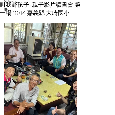
All Posts
叫我野孩子-親子影片讀書會 第
學生
一場 10/14 嘉義縣 大崎國小