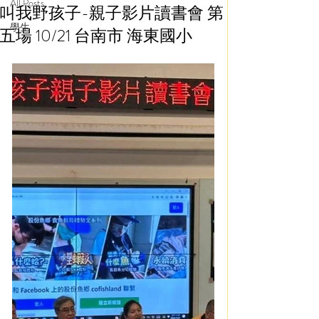
All Posts
叫我野孩子-親子影片讀書會 第
學生
五場 10/21 台南市 海東國小