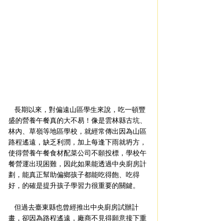
    長期以來，對偏遠山區學生來說，吃一頓豐
盛的營養午餐真的大不易！像是雲林縣古坑、
林內、草嶺等地區學校，就經常傳出因為山區
路程遙遠，缺乏利潤，加上每逢下雨就坍方，
使得營養午餐食材配菜公司不願投標，學校午
餐營運出現困難，因此如果能透過中央廚房計
劃，能真正幫助偏鄉孩子都能吃得飽、吃得
好，的確是提升孩子學習力很重要的關鍵。
    但過去臺東縣也曾經推出中央廚房試辦計
畫，卻因為路程遙遠，廠商不見得願意接下重