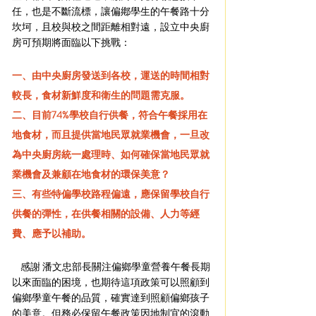
任，也是不斷流標，讓偏鄕學生的午餐路十分
坎坷，且校與校之間距離相對遠，設立中央廚
房可預期將面臨以下挑戰：
一、由中央廚房發送到各校，運送的時間相對
較長，食材新鮮度和衛生的問題需克服。
二、目前74%學校自行供餐，符合午餐採用在
地食材，而且提供當地民眾就業機會，一旦改
為中央廚房統一處理時、如何確保當地民眾就
業機會及兼顧在地食材的環保美意？
三、有些特偏學校路程偏遠，應保留學校自行
供餐的彈性，在供餐相關的設備、人力等經
費、應予以補助。
    感謝 潘文忠部長關注偏鄉學童營養午餐長期
以來面臨的困境，也期待這項政策可以照顧到
偏鄉學童午餐的品質，確實達到照顧偏鄉孩子
的美意。但務必保留午餐政策因地制宜的滾動