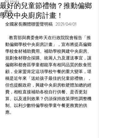
All Posts
最好的兒童節禮物？推動偏鄉
學生
學校中央廚房計畫！
全國家長團體聯盟聲明稿   2021/04/01
    教育部與農委會昨天在行政院院會報告「推
動偏鄉學校中央廚房計畫」，宣布將提高偏鄉
學校食材補助費用、補助學校興建中央廚房、
規劃食材聯合採購、統籌人力及運送事宜，讓
偏鄉和都會區學童都能享有相同品質的飲食照
顧，全家盟肯定這項學校午餐的重大變革，堪
稱是近年來「送給孩子最佳的兒童節禮物」，
但也提醒政府，興建中央廚房軟硬體加總的經
費，相較直接補助各校自行供餐、是否更划
算、以及達到效果？仍須保持政策彈性調整機
制、以利少數特偏學校學童午餐更務實的供
應。