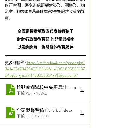
修正空間，避免造成照顧建築業、團膳業、物
流業，卻未能彰顯偏鄉學校午餐需求政策的疑
慮。
全國家長團體聯盟代表偏鄉孩子
謝謝 行政院教育部 的兒童節禮物
以及謝謝每一位發聲的教育夥伴
更多詳情至/
 https://m.facebook.com/photo.php?
fbid=3747842945310869&id=1000025560137
54&set=gm.3911788355554791&source=57
推動偏鄉學校中央廚房計畫v15
.pdf
下載 PDF • 952KB
全家盟聲明稿 110.04.01
.docx
下載 DOCX • 16KB