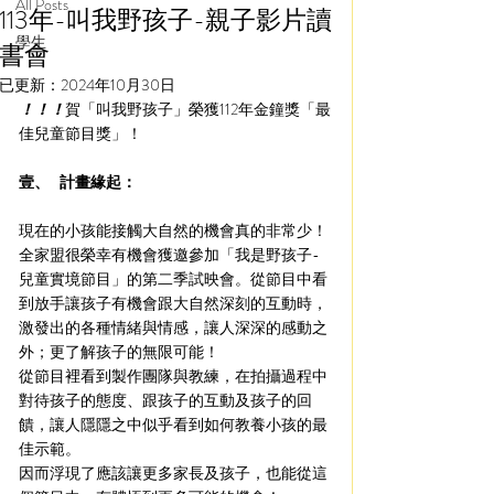
All Posts
113年-叫我野孩子-親子影片讀
學生
書會
已更新：
2024年10月30日
！！！
賀「叫我野孩子」榮獲112年金鐘獎「最
佳兒童節目獎」！
壹、   計畫緣起：
現在的小孩能接觸大自然的機會真的非常少！
全家盟很榮幸有機會獲邀參加「我是野孩子-
兒童實境節目」的第二季試映會。從節目中看
到放手讓孩子有機會跟大自然深刻的互動時，
激發出的各種情緒與情感，讓人深深的感動之
外；更了解孩子的無限可能！
從節目裡看到製作團隊與教練，在拍攝過程中
對待孩子的態度、跟孩子的互動及孩子的回
饋，讓人隱隱之中似乎看到如何教養小孩的最
佳示範。
因而浮現了應該讓更多家長及孩子，也能從這