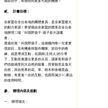
個節目中，有體悟到更多可能的機會！
貳、   計畫目標：
全家盟在全台各地的團體會員，是全家盟最大
的動力來源！希望藉由全家盟的體系在全台各
地辦理22場「叫我野孩子-親子影片讀書
會」。
透過欣賞「叫我野孩子」這個國內唯一兒童實
境節目，並有機會與製作團隊、節目中的教
練、或是導演互動，在講師(主持人)的引導
下，互動並激盪出更多的火花，讓家長和孩子
們也能感受到大自然的能量，而更願意走進大
自然，與自然界的花、草、樹木和各種昆蟲、
動物，有更進一步的互動。也因而減少3C產品
的使用時間。
參、   辦理內容及規劃
一、 辦理場次：