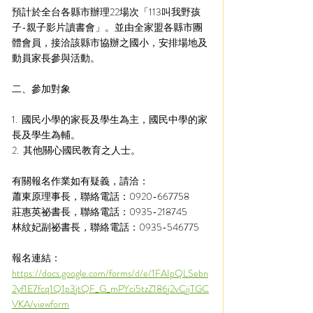
預計於全台各縣市辦理22場次「113叫我野孩
子-親子影片讀書會」。並由全家盟各縣市團
體會員，接洽該縣市協辦之國小，安排場地及
動員家長參與活動。
二、參加對象
1.  國民小學的家長及學生為主，國民中學的家
長及學生為輔。
2.  其他關心國民教育之人士。
有關報名作業如有疑義，請洽：
蕭東原理事長，聯絡電話：0920-667758
莊惠英祕書長，聯絡電話：0935-218745
林紋妃副祕書長，聯絡電話：0935-546775
報名連結：
https://docs.google.com/forms/d/e/1FAIpQLSebn
2yf1E7fcq1Q1p3jtQF_G_mPYci5tzZ186j2vCjjTGC
VKA/viewform